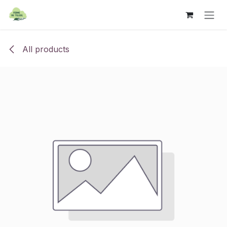
Se rendre au contenu
All products