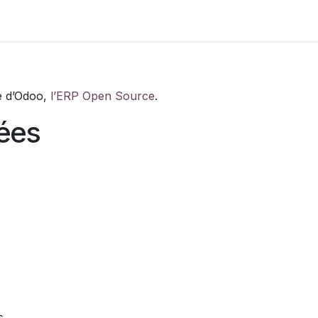
os
Contactez-nous
ce d’Odoo,
l’ERP Open Source
.
lées
s