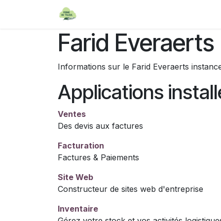
Se rendre au contenu
Accueil
Précommande
A prop
Farid Everaerts
Informations sur le Farid Everaerts instan
Applications instal
Ventes
Des devis aux factures
Facturation
Factures & Paiements
Site Web
Constructeur de sites web d'entreprise
Inventaire
Gérez votre stock et vos activités logistique