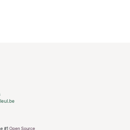
s
leul.be
Le #1
Open Source